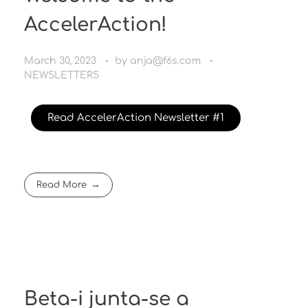
AccelerAction!
March 30, 2023
by
anja@f6s.com
NEWSLETTERS
Read AccelerAction Newsletter #1
Read More
Beta-i junta-se a